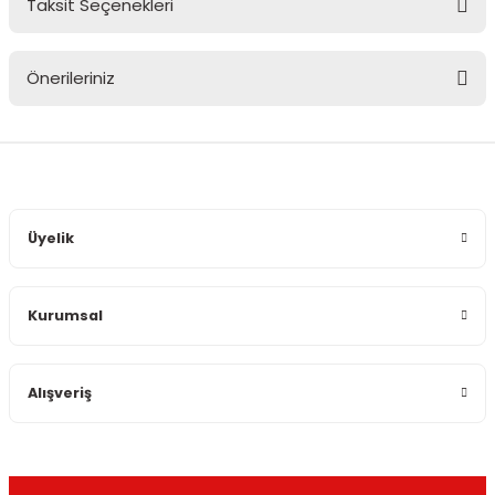
Taksit Seçenekleri
Bu ürüne ilk yorumu siz yapın!
Önerileriniz
Yorum Yaz
Bu ürünün fiyat bilgisi, resim, ürün açıklamalarında ve diğer
konularda yetersiz gördüğünüz noktaları öneri formunu
kullanarak tarafımıza iletebilirsiniz.
Görüş ve önerileriniz için teşekkür ederiz.
Üyelik
Ürün resmi kalitesiz, bozuk veya görüntülenemiyor.
Ürün açıklamasında eksik bilgiler bulunuyor.
Kurumsal
Ürün bilgilerinde hatalar bulunuyor.
Ürün fiyatı diğer sitelerden daha pahalı.
Bu ürüne benzer farklı alternatifler olmalı.
Alışveriş