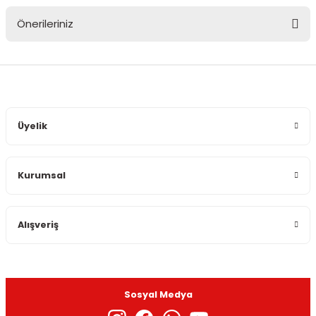
Önerileriniz
Yorum Yaz
Bu ürünün fiyat bilgisi, resim, ürün açıklamalarında ve diğer
konularda yetersiz gördüğünüz noktaları öneri formunu
kullanarak tarafımıza iletebilirsiniz.
Görüş ve önerileriniz için teşekkür ederiz.
Üyelik
Ürün resmi kalitesiz, bozuk veya görüntülenemiyor.
Ürün açıklamasında eksik bilgiler bulunuyor.
Kurumsal
Ürün bilgilerinde hatalar bulunuyor.
Ürün fiyatı diğer sitelerden daha pahalı.
Bu ürüne benzer farklı alternatifler olmalı.
Alışveriş
Sosyal Medya
Gönder