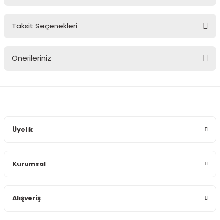
Taksit Seçenekleri
Bu ürüne ilk yorumu siz yapın!
Önerileriniz
Yorum Yaz
Bu ürünün fiyat bilgisi, resim, ürün açıklamalarında ve diğer
konularda yetersiz gördüğünüz noktaları öneri formunu
kullanarak tarafımıza iletebilirsiniz.
Görüş ve önerileriniz için teşekkür ederiz.
Üyelik
Ürün resmi kalitesiz, bozuk veya görüntülenemiyor.
Ürün açıklamasında eksik bilgiler bulunuyor.
Kurumsal
Ürün bilgilerinde hatalar bulunuyor.
Ürün fiyatı diğer sitelerden daha pahalı.
Bu ürüne benzer farklı alternatifler olmalı.
Alışveriş