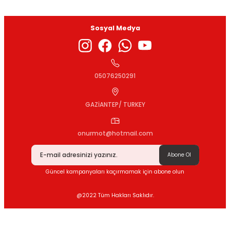
Sosyal Medya
Gönder
05076250291
GAZİANTEP/ TURKEY
onurmot@hotmail.com
Abone Ol
Güncel kampanyaları kaçırmamak için abone olun
@2022 Tüm Hakları Saklıdır.