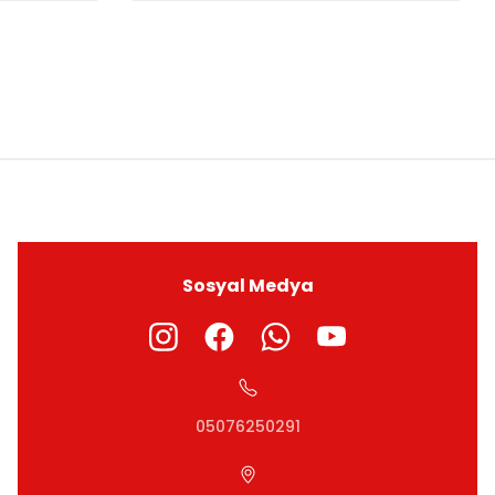
ıza iletebilirsiniz.
Sosyal Medya
05076250291