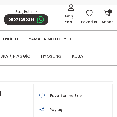
Satış Hattımız
Giriş
05076250291
Yap
Favoriler
Sepet
 ENFİELD
YAMAHA MOTOCYCLE
SPA \ PİAGGİO
HYOSUNG
KUBA
U
Paylaş