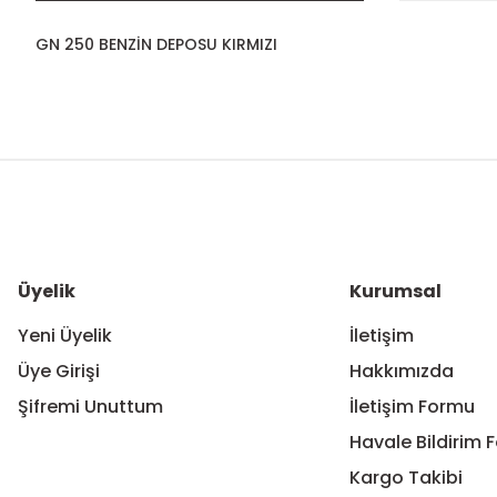
GN 250 BENZİN DEPOSU KIRMIZI
Bu ürünün fiyat bilgisi, resim, ürün açıklamalarında ve diğer ko
Görüş ve önerileriniz için teşekkür ederiz.
Ürün resmi kalitesiz, bozuk veya görüntülenemiyor.
Ürün açıklamasında eksik bilgiler bulunuyor.
Ürün bilgilerinde hatalar bulunuyor.
Üyelik
Kurumsal
Ürün fiyatı diğer sitelerden daha pahalı.
Yeni Üyelik
İletişim
Bu ürüne benzer farklı alternatifler olmalı.
Üye Girişi
Hakkımızda
Şifremi Unuttum
İletişim Formu
Havale Bildirim 
Kargo Takibi