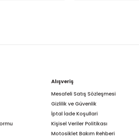
nularda yetersiz gördüğünüz noktaları öneri formunu kullanarak tarafım
Bu ürüne ilk yorumu siz yapın!
Yorum Yaz
Alışveriş
Mesafeli Satış Sözleşmesi
Gizlilik ve Güvenlik
İptal İade Koşullari
Formu
Kişisel Veriler Politikası
Motosiklet Bakım Rehberi