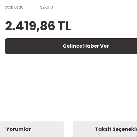
Stok Kodu
SZK018
2.419,86 TL
Gelince Haber Ver
Yorumlar
Taksit Seçenekl