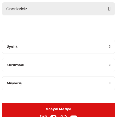
Önerileriniz
Yorum Yaz
Bu ürünün fiyat bilgisi, resim, ürün açıklamalarında ve diğer
konularda yetersiz gördüğünüz noktaları öneri formunu
kullanarak tarafımıza iletebilirsiniz.
Görüş ve önerileriniz için teşekkür ederiz.
Üyelik
Ürün resmi kalitesiz, bozuk veya görüntülenemiyor.
Ürün açıklamasında eksik bilgiler bulunuyor.
Kurumsal
Ürün bilgilerinde hatalar bulunuyor.
Ürün fiyatı diğer sitelerden daha pahalı.
Bu ürüne benzer farklı alternatifler olmalı.
Alışveriş
Sosyal Medya
Gönder