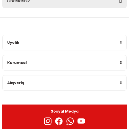
Önerileriniz
Yorum Yaz
Bu ürünün fiyat bilgisi, resim, ürün açıklamalarında ve diğer
konularda yetersiz gördüğünüz noktaları öneri formunu
kullanarak tarafımıza iletebilirsiniz.
Görüş ve önerileriniz için teşekkür ederiz.
Üyelik
Ürün resmi kalitesiz, bozuk veya görüntülenemiyor.
Ürün açıklamasında eksik bilgiler bulunuyor.
Kurumsal
Ürün bilgilerinde hatalar bulunuyor.
Ürün fiyatı diğer sitelerden daha pahalı.
Bu ürüne benzer farklı alternatifler olmalı.
Alışveriş
Sosyal Medya
Gönder