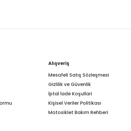
nularda yetersiz gördüğünüz noktaları öneri formunu kullanarak tarafım
Bu ürüne ilk yorumu siz yapın!
Yorum Yaz
Alışveriş
Mesafeli Satış Sözleşmesi
Gizlilik ve Güvenlik
İptal İade Koşullari
Formu
Kişisel Veriler Politikası
Motosiklet Bakım Rehberi
Gönder