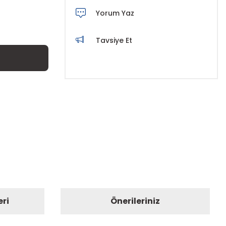
Yorum Yaz
Tavsiye Et
eri
Önerileriniz