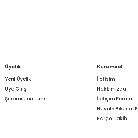
Bu ürünün fiyat bilgisi, resim, ürün açıklamalarında ve diğer ko
Görüş ve önerileriniz için teşekkür ederiz.
Ürün resmi kalitesiz, bozuk veya görüntülenemiyor.
Ürün açıklamasında eksik bilgiler bulunuyor.
Ürün bilgilerinde hatalar bulunuyor.
Üyelik
Kurumsal
Ürün fiyatı diğer sitelerden daha pahalı.
Yeni Üyelik
İletişim
Bu ürüne benzer farklı alternatifler olmalı.
Üye Girişi
Hakkımızda
Şifremi Unuttum
İletişim Formu
Havale Bildirim 
Kargo Takibi