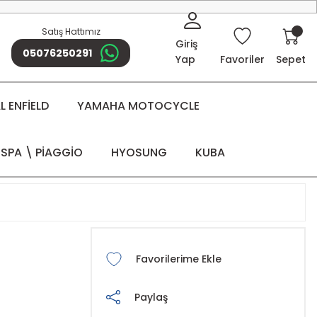
Satış Hattımız
Giriş
05076250291
Yap
Favoriler
Sepet
 ENFİELD
YAMAHA MOTOCYCLE
SPA \ PİAGGİO
HYOSUNG
KUBA
Paylaş