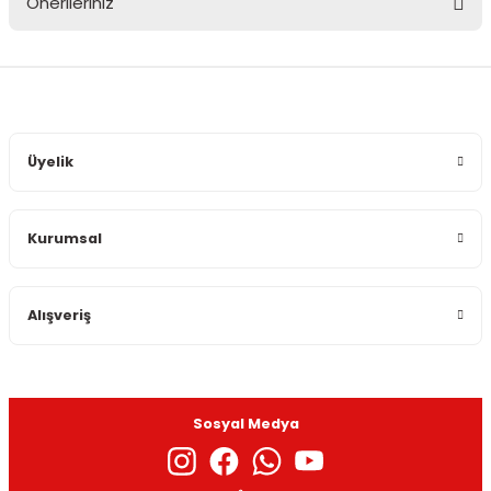
Önerileriniz
Yorum Yaz
Bu ürünün fiyat bilgisi, resim, ürün açıklamalarında ve diğer
konularda yetersiz gördüğünüz noktaları öneri formunu
kullanarak tarafımıza iletebilirsiniz.
Görüş ve önerileriniz için teşekkür ederiz.
Üyelik
Ürün resmi kalitesiz, bozuk veya görüntülenemiyor.
Ürün açıklamasında eksik bilgiler bulunuyor.
Kurumsal
Ürün bilgilerinde hatalar bulunuyor.
Ürün fiyatı diğer sitelerden daha pahalı.
Bu ürüne benzer farklı alternatifler olmalı.
Alışveriş
Sosyal Medya
Gönder