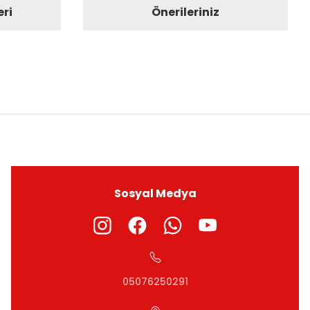
eri
Önerileriniz
ıza iletebilirsiniz.
Sosyal Medya
05076250291