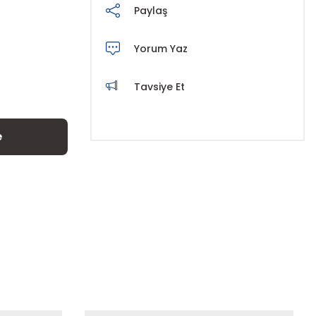
Paylaş
Yorum Yaz
Tavsiye Et
e