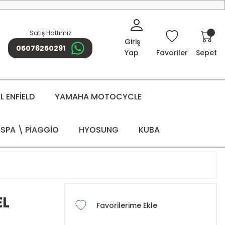
Satış Hattımız
Giriş
05076250291
Yap
Favoriler
Sepet
 ENFİELD
YAMAHA MOTOCYCLE
SPA \ PİAGGİO
HYOSUNG
KUBA
EL