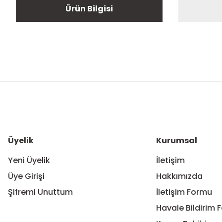
Ürün Bilgisi
Bu ürünün fiyat bilgisi, resim, ürün açıklamalarında ve diğer ko
Görüş ve önerileriniz için teşekkür ederiz.
Ürün resmi kalitesiz, bozuk veya görüntülenemiyor.
Ürün açıklamasında eksik bilgiler bulunuyor.
Ürün bilgilerinde hatalar bulunuyor.
Üyelik
Kurumsal
Ürün fiyatı diğer sitelerden daha pahalı.
Yeni Üyelik
İletişim
Bu ürüne benzer farklı alternatifler olmalı.
Üye Girişi
Hakkımızda
Şifremi Unuttum
İletişim Formu
Havale Bildirim 