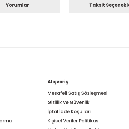
Yorumlar
Taksit Seçenekl
nularda yetersiz gördüğünüz noktaları öneri formunu kullanarak tarafım
Bu ürüne ilk yorumu siz yapın!
Yorum Yaz
Alışveriş
Mesafeli Satış Sözleşmesi
Gizlilik ve Güvenlik
İptal İade Koşullari
Formu
Kişisel Veriler Politikası