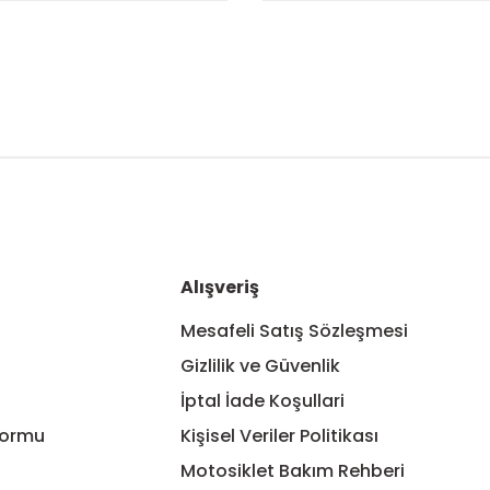
nularda yetersiz gördüğünüz noktaları öneri formunu kullanarak tarafım
Bu ürüne ilk yorumu siz yapın!
Yorum Yaz
Alışveriş
Mesafeli Satış Sözleşmesi
Gizlilik ve Güvenlik
İptal İade Koşullari
Formu
Kişisel Veriler Politikası
Motosiklet Bakım Rehberi