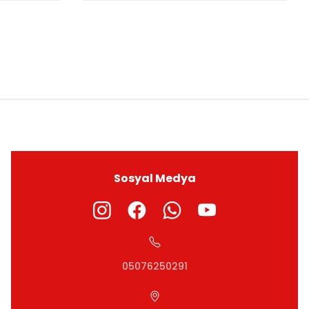
ıza iletebilirsiniz.
Sosyal Medya
05076250291