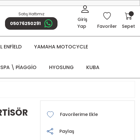
Satış Hattımız
Giriş
05076250291
Yap
Favoriler
Sepet
 ENFİELD
YAMAHA MOTOCYCLE
SPA \ PİAGGİO
HYOSUNG
KUBA
RTİSÖR
Paylaş