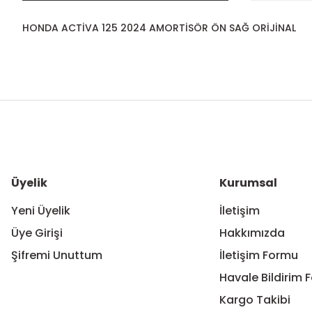
HONDA ACTİVA 125 2024 AMORTİSÖR ÖN SAĞ ORİJİNAL
Bu ürünün fiyat bilgisi, resim, ürün açıklamalarında ve diğer ko
Görüş ve önerileriniz için teşekkür ederiz.
Ürün resmi kalitesiz, bozuk veya görüntülenemiyor.
Ürün açıklamasında eksik bilgiler bulunuyor.
Ürün bilgilerinde hatalar bulunuyor.
Üyelik
Kurumsal
Ürün fiyatı diğer sitelerden daha pahalı.
Yeni Üyelik
İletişim
Bu ürüne benzer farklı alternatifler olmalı.
Üye Girişi
Hakkımızda
Şifremi Unuttum
İletişim Formu
Havale Bildirim 
Kargo Takibi