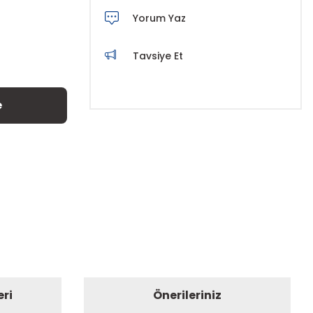
Yorum Yaz
Tavsiye Et
e
eri
Önerileriniz