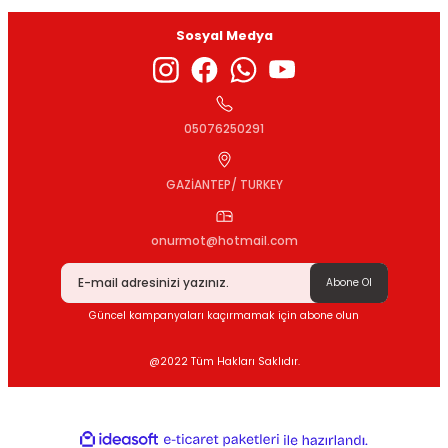
Sosyal Medya
Gönder
05076250291
GAZİANTEP/ TURKEY
onurmot@hotmail.com
Abone Ol
Güncel kampanyaları kaçırmamak için abone olun
@2022 Tüm Hakları Saklıdır.
ideasoft
ile
e-