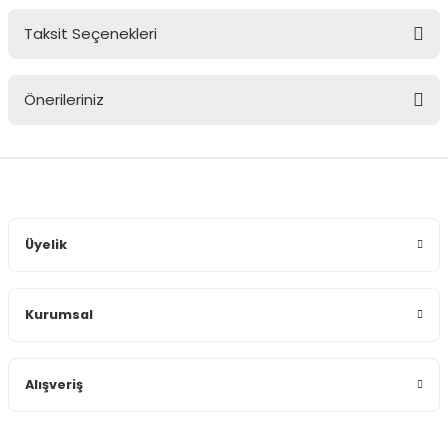
Taksit Seçenekleri
Bu ürüne ilk yorumu siz yapın!
Önerileriniz
Yorum Yaz
Bu ürünün fiyat bilgisi, resim, ürün açıklamalarında ve diğer
konularda yetersiz gördüğünüz noktaları öneri formunu
kullanarak tarafımıza iletebilirsiniz.
Görüş ve önerileriniz için teşekkür ederiz.
Üyelik
Ürün resmi kalitesiz, bozuk veya görüntülenemiyor.
Ürün açıklamasında eksik bilgiler bulunuyor.
Kurumsal
Ürün bilgilerinde hatalar bulunuyor.
Ürün fiyatı diğer sitelerden daha pahalı.
Bu ürüne benzer farklı alternatifler olmalı.
Alışveriş