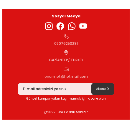
Sosyal Medya
Gönder
05076250291
GAZİANTEP/ TURKEY
onurmot@hotmail.com
Abone Ol
Güncel kampanyaları kaçırmamak için abone olun
@2022 Tüm Hakları Saklıdır.