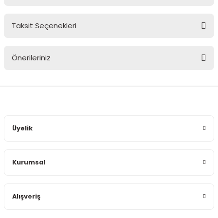
Taksit Seçenekleri
Bu ürüne ilk yorumu siz yapın!
Önerileriniz
Yorum Yaz
Bu ürünün fiyat bilgisi, resim, ürün açıklamalarında ve diğer
konularda yetersiz gördüğünüz noktaları öneri formunu
kullanarak tarafımıza iletebilirsiniz.
Görüş ve önerileriniz için teşekkür ederiz.
Üyelik
Ürün resmi kalitesiz, bozuk veya görüntülenemiyor.
Ürün açıklamasında eksik bilgiler bulunuyor.
Kurumsal
Ürün bilgilerinde hatalar bulunuyor.
Ürün fiyatı diğer sitelerden daha pahalı.
Bu ürüne benzer farklı alternatifler olmalı.
Alışveriş