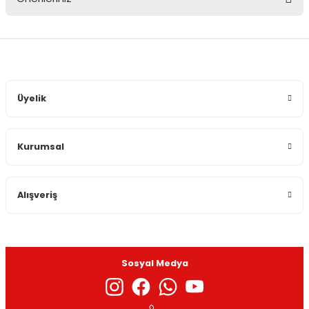
Yorum Yaz
Bu ürünün fiyat bilgisi, resim, ürün açıklamalarında ve diğer
konularda yetersiz gördüğünüz noktaları öneri formunu
kullanarak tarafımıza iletebilirsiniz.
Görüş ve önerileriniz için teşekkür ederiz.
Üyelik
Ürün resmi kalitesiz, bozuk veya görüntülenemiyor.
Ürün açıklamasında eksik bilgiler bulunuyor.
Kurumsal
Ürün bilgilerinde hatalar bulunuyor.
Ürün fiyatı diğer sitelerden daha pahalı.
Bu ürüne benzer farklı alternatifler olmalı.
Alışveriş
Sosyal Medya
Gönder