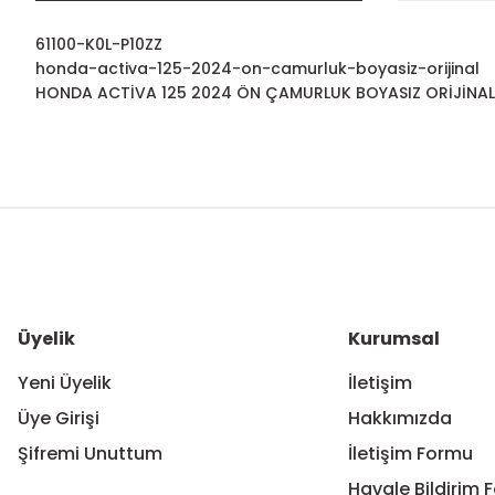
61100-K0L-P10ZZ
honda-activa-125-2024-on-camurluk-boyasiz-orijinal
HONDA ACTİVA 125 2024 ÖN ÇAMURLUK BOYASIZ ORİJİNAL
Bu ürünün fiyat bilgisi, resim, ürün açıklamalarında ve diğer ko
Görüş ve önerileriniz için teşekkür ederiz.
Honda
Ürün resmi kalitesiz, bozuk veya görüntülenemiyor.
Activa 125 2024 ön çamurluk elinizde mevcut mudur ve b
Ürün açıklamasında eksik bilgiler bulunuyor.
Ürün bilgilerinde hatalar bulunuyor.
Üyelik
Kurumsal
ÖZKAN Ulu | 18/11/2024
Ürün fiyatı diğer sitelerden daha pahalı.
Yeni Üyelik
İletişim
Urun hakkinda
Bu ürüne benzer farklı alternatifler olmalı.
Üye Girişi
Hakkımızda
Urun hangi metaryelden uretilmistir ve yeni kasa activa
Şifremi Unuttum
İletişim Formu
mustafa bilir | 27/05/2024
Havale Bildirim 