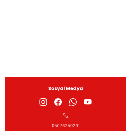
ıza iletebilirsiniz.
Sosyal Medya
05076250291