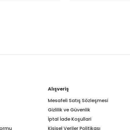
nularda yetersiz gördüğünüz noktaları öneri formunu kullanarak tarafım
unun kırmızı rengi mevcut mudur.
Alışveriş
Mesafeli Satış Sözleşmesi
Gizlilik ve Güvenlik
lara uyumlumudur
İptal İade Koşullari
Formu
Kişisel Veriler Politikası