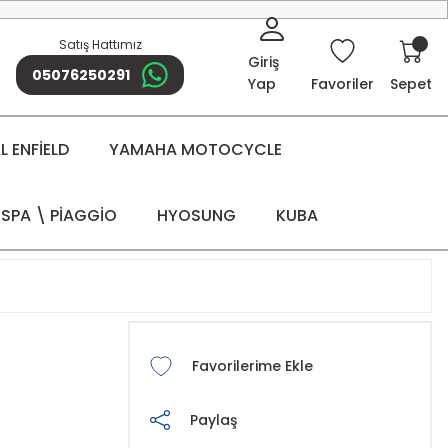
Satış Hattımız
Giriş
05076250291
Yap
Favoriler
Sepet
 ENFİELD
YAMAHA MOTOCYCLE
SPA \ PİAGGİO
HYOSUNG
KUBA
Paylaş