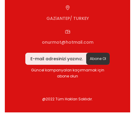
GAZİANTEP/ TURKEY
onurmot@hotmail.com
Abone Ol
Güncel kampanyaları kaçırmamak için
abone olun
@2022 Tüm Hakları Saklıdır.