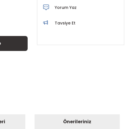
Yorum Yaz
Tavsiye Et
e
eri
Önerileriniz