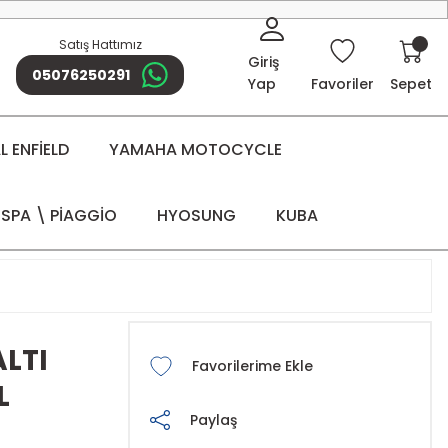
Satış Hattımız
Giriş
05076250291
Yap
Favoriler
Sepet
 ENFİELD
YAMAHA MOTOCYCLE
SPA \ PİAGGİO
HYOSUNG
KUBA
ALTI
L
Paylaş