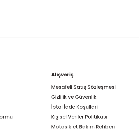
nularda yetersiz gördüğünüz noktaları öneri formunu kullanarak tarafım
Alışveriş
Mesafeli Satış Sözleşmesi
Gizlilik ve Güvenlik
İptal İade Koşullari
Formu
Kişisel Veriler Politikası
Motosiklet Bakım Rehberi
Gönder