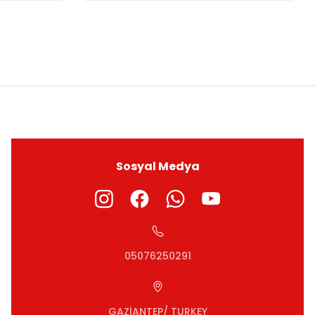
ıza iletebilirsiniz.
Sosyal Medya
05076250291
GAZİANTEP/ TURKEY