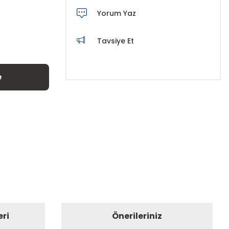
Yorum Yaz
Tavsiye Et
e
eri
Önerileriniz