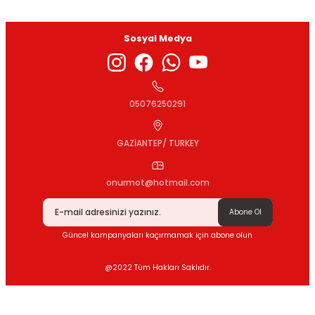
Sosyal Medya
Gönder
05076250291
GAZİANTEP/ TURKEY
onurmot@hotmail.com
Abone Ol
Güncel kampanyaları kaçırmamak için abone olun
@2022 Tüm Hakları Saklıdır.