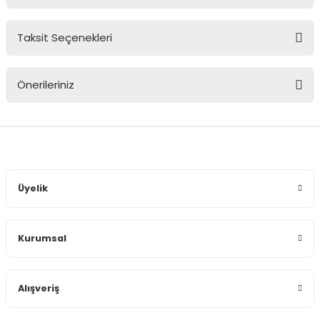
Taksit Seçenekleri
Bu ürüne ilk yorumu siz yapın!
Önerileriniz
Yorum Yaz
Bu ürünün fiyat bilgisi, resim, ürün açıklamalarında ve diğer
konularda yetersiz gördüğünüz noktaları öneri formunu
kullanarak tarafımıza iletebilirsiniz.
Görüş ve önerileriniz için teşekkür ederiz.
Üyelik
Ürün resmi kalitesiz, bozuk veya görüntülenemiyor.
Ürün açıklamasında eksik bilgiler bulunuyor.
Kurumsal
Ürün bilgilerinde hatalar bulunuyor.
Ürün fiyatı diğer sitelerden daha pahalı.
Bu ürüne benzer farklı alternatifler olmalı.
Alışveriş