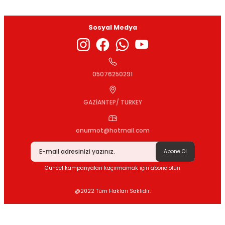
Sosyal Medya
Gönder
05076250291
GAZİANTEP/ TURKEY
onurmot@hotmail.com
Abone Ol
Güncel kampanyaları kaçırmamak için abone olun
@2022 Tüm Hakları Saklıdır.