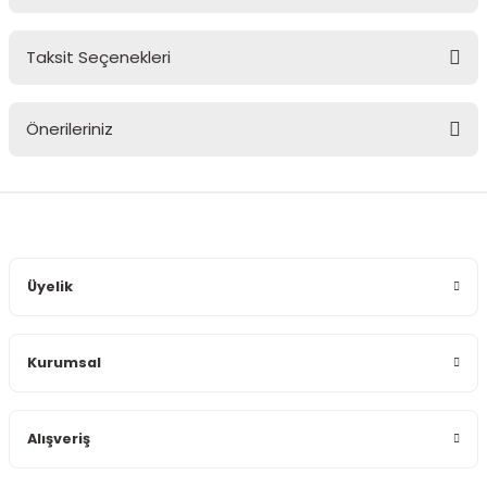
Taksit Seçenekleri
Bu ürüne ilk yorumu siz yapın!
Önerileriniz
Yorum Yaz
Bu ürünün fiyat bilgisi, resim, ürün açıklamalarında ve diğer
konularda yetersiz gördüğünüz noktaları öneri formunu
kullanarak tarafımıza iletebilirsiniz.
Görüş ve önerileriniz için teşekkür ederiz.
Üyelik
Ürün resmi kalitesiz, bozuk veya görüntülenemiyor.
Ürün açıklamasında eksik bilgiler bulunuyor.
Kurumsal
Ürün bilgilerinde hatalar bulunuyor.
Ürün fiyatı diğer sitelerden daha pahalı.
Bu ürüne benzer farklı alternatifler olmalı.
Alışveriş