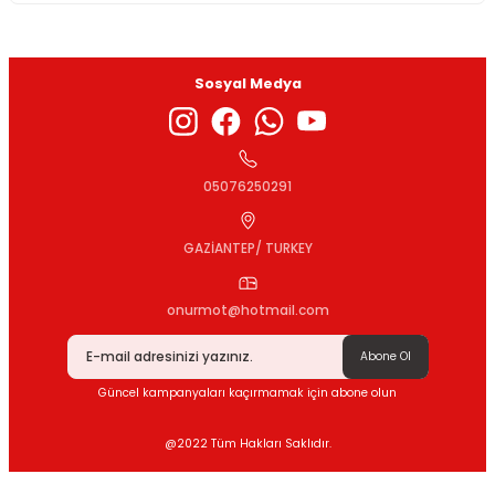
Sosyal Medya
Gönder
05076250291
GAZİANTEP/ TURKEY
onurmot@hotmail.com
Abone Ol
Güncel kampanyaları kaçırmamak için abone olun
@2022 Tüm Hakları Saklıdır.