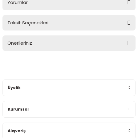
Yorumlar
Taksit Seçenekleri
Bu ürüne ilk yorumu siz yapın!
Önerileriniz
Yorum Yaz
Bu ürünün fiyat bilgisi, resim, ürün açıklamalarında ve diğer
konularda yetersiz gördüğünüz noktaları öneri formunu
kullanarak tarafımıza iletebilirsiniz.
Görüş ve önerileriniz için teşekkür ederiz.
Üyelik
Ürün resmi kalitesiz, bozuk veya görüntülenemiyor.
Ürün açıklamasında eksik bilgiler bulunuyor.
Kurumsal
Ürün bilgilerinde hatalar bulunuyor.
Ürün fiyatı diğer sitelerden daha pahalı.
Bu ürüne benzer farklı alternatifler olmalı.
Alışveriş