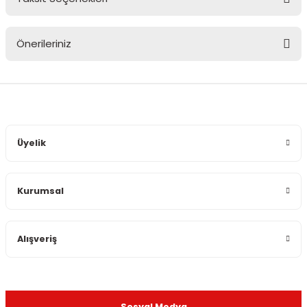
Bu ürüne ilk yorumu siz yapın!
Önerileriniz
Yorum Yaz
Bu ürünün fiyat bilgisi, resim, ürün açıklamalarında ve diğer
konularda yetersiz gördüğünüz noktaları öneri formunu
kullanarak tarafımıza iletebilirsiniz.
Görüş ve önerileriniz için teşekkür ederiz.
Üyelik
Ürün resmi kalitesiz, bozuk veya görüntülenemiyor.
Ürün açıklamasında eksik bilgiler bulunuyor.
Kurumsal
Ürün bilgilerinde hatalar bulunuyor.
Ürün fiyatı diğer sitelerden daha pahalı.
Bu ürüne benzer farklı alternatifler olmalı.
Alışveriş
Sosyal Medya