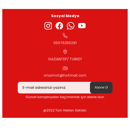
Sosyal Medya
Gönder
05076250291
GAZİANTEP/ TURKEY
onurmot@hotmail.com
Abone Ol
Güncel kampanyaları kaçırmamak için abone olun
@2022 Tüm Hakları Saklıdır.