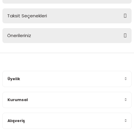
Taksit Seçenekleri
Bu ürüne ilk yorumu siz yapın!
Önerileriniz
Yorum Yaz
Bu ürünün fiyat bilgisi, resim, ürün açıklamalarında ve diğer
konularda yetersiz gördüğünüz noktaları öneri formunu
kullanarak tarafımıza iletebilirsiniz.
Görüş ve önerileriniz için teşekkür ederiz.
Üyelik
Ürün resmi kalitesiz, bozuk veya görüntülenemiyor.
Ürün açıklamasında eksik bilgiler bulunuyor.
Kurumsal
Ürün bilgilerinde hatalar bulunuyor.
Ürün fiyatı diğer sitelerden daha pahalı.
Bu ürüne benzer farklı alternatifler olmalı.
Alışveriş