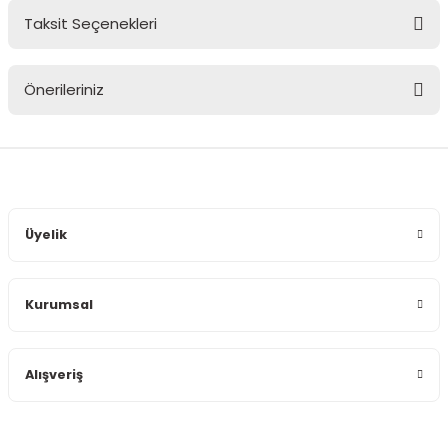
Taksit Seçenekleri
Bu ürüne ilk yorumu siz yapın!
Önerileriniz
Yorum Yaz
Bu ürünün fiyat bilgisi, resim, ürün açıklamalarında ve diğer
konularda yetersiz gördüğünüz noktaları öneri formunu
kullanarak tarafımıza iletebilirsiniz.
Görüş ve önerileriniz için teşekkür ederiz.
Üyelik
Ürün resmi kalitesiz, bozuk veya görüntülenemiyor.
Ürün açıklamasında eksik bilgiler bulunuyor.
Kurumsal
Ürün bilgilerinde hatalar bulunuyor.
Ürün fiyatı diğer sitelerden daha pahalı.
Bu ürüne benzer farklı alternatifler olmalı.
Alışveriş