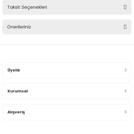
Taksit Seçenekleri
Bu ürüne ilk yorumu siz yapın!
Önerileriniz
Yorum Yaz
Bu ürünün fiyat bilgisi, resim, ürün açıklamalarında ve diğer
konularda yetersiz gördüğünüz noktaları öneri formunu
kullanarak tarafımıza iletebilirsiniz.
Görüş ve önerileriniz için teşekkür ederiz.
Üyelik
Ürün resmi kalitesiz, bozuk veya görüntülenemiyor.
Ürün açıklamasında eksik bilgiler bulunuyor.
Kurumsal
Ürün bilgilerinde hatalar bulunuyor.
Ürün fiyatı diğer sitelerden daha pahalı.
Bu ürüne benzer farklı alternatifler olmalı.
Alışveriş