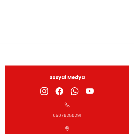
ıza iletebilirsiniz.
Sosyal Medya
05076250291