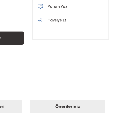
Yorum Yaz
Tavsiye Et
e
eri
Önerileriniz