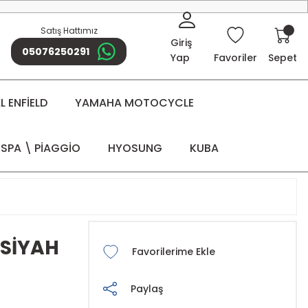
Satış Hattımız
Giriş
05076250291
Yap
Favoriler
Sepet
 ENFİELD
YAMAHA MOTOCYCLE
SPA \ PİAGGİO
HYOSUNG
KUBA
 SİYAH
Paylaş