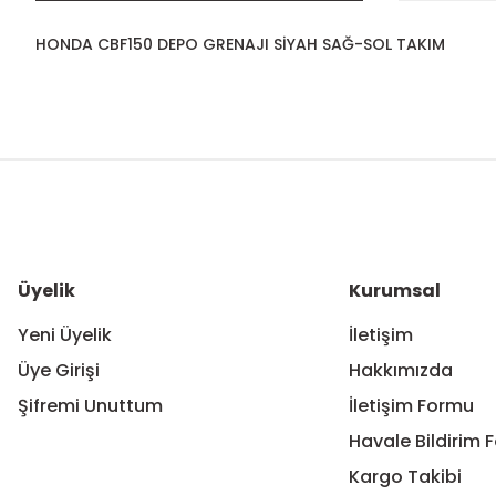
HONDA CBF150 DEPO GRENAJI SİYAH SAĞ-SOL TAKIM
Bu ürünün fiyat bilgisi, resim, ürün açıklamalarında ve diğer ko
Görüş ve önerileriniz için teşekkür ederiz.
Ürün resmi kalitesiz, bozuk veya görüntülenemiyor.
Ürün açıklamasında eksik bilgiler bulunuyor.
Ürün bilgilerinde hatalar bulunuyor.
Üyelik
Kurumsal
Ürün fiyatı diğer sitelerden daha pahalı.
Yeni Üyelik
İletişim
Bu ürüne benzer farklı alternatifler olmalı.
Üye Girişi
Hakkımızda
Şifremi Unuttum
İletişim Formu
Havale Bildirim 
Kargo Takibi