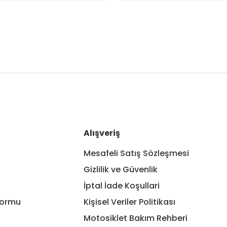
nularda yetersiz gördüğünüz noktaları öneri formunu kullanarak tarafım
Bu ürüne ilk yorumu siz yapın!
Yorum Yaz
Alışveriş
Mesafeli Satış Sözleşmesi
Gizlilik ve Güvenlik
İptal İade Koşullari
Formu
Kişisel Veriler Politikası
Motosiklet Bakım Rehberi