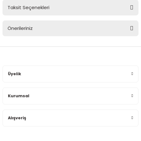
Taksit Seçenekleri
Bu ürüne ilk yorumu siz yapın!
Önerileriniz
Yorum Yaz
Bu ürünün fiyat bilgisi, resim, ürün açıklamalarında ve diğer
konularda yetersiz gördüğünüz noktaları öneri formunu
kullanarak tarafımıza iletebilirsiniz.
Görüş ve önerileriniz için teşekkür ederiz.
Üyelik
Ürün resmi kalitesiz, bozuk veya görüntülenemiyor.
Ürün açıklamasında eksik bilgiler bulunuyor.
Kurumsal
Ürün bilgilerinde hatalar bulunuyor.
Ürün fiyatı diğer sitelerden daha pahalı.
Bu ürüne benzer farklı alternatifler olmalı.
Alışveriş