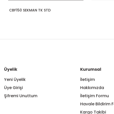
CBF150 SEKMAN TK STD
Bu ürünün fiyat bilgisi, resim, ürün açıklamalarında ve diğer ko
Görüş ve önerileriniz için teşekkür ederiz.
Ürün resmi kalitesiz, bozuk veya görüntülenemiyor.
Ürün açıklamasında eksik bilgiler bulunuyor.
Ürün bilgilerinde hatalar bulunuyor.
Üyelik
Kurumsal
Ürün fiyatı diğer sitelerden daha pahalı.
Yeni Üyelik
İletişim
Bu ürüne benzer farklı alternatifler olmalı.
Üye Girişi
Hakkımızda
Şifremi Unuttum
İletişim Formu
Havale Bildirim 
Kargo Takibi