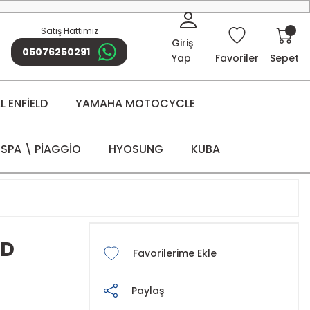
Satış Hattımız
Giriş
05076250291
Yap
Favoriler
Sepet
 ENFİELD
YAMAHA MOTOCYCLE
SPA \ PİAGGİO
HYOSUNG
KUBA
TD
Paylaş