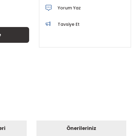
Yorum Yaz
Tavsiye Et
e
eri
Önerileriniz