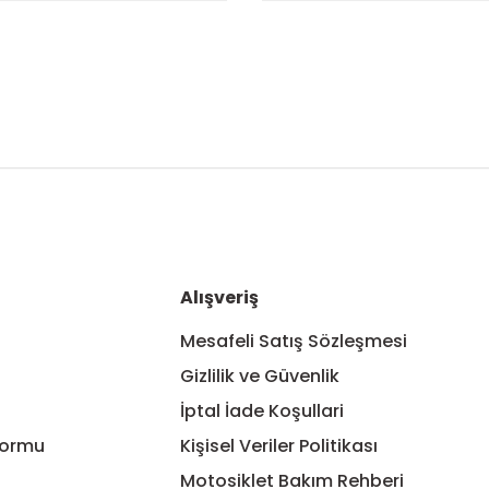
nularda yetersiz gördüğünüz noktaları öneri formunu kullanarak tarafım
Bu ürüne ilk yorumu siz yapın!
Yorum Yaz
Alışveriş
Mesafeli Satış Sözleşmesi
Gizlilik ve Güvenlik
İptal İade Koşullari
Formu
Kişisel Veriler Politikası
Motosiklet Bakım Rehberi