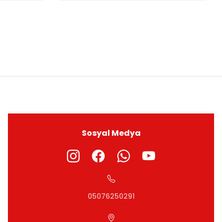
ıza iletebilirsiniz.
Sosyal Medya
05076250291