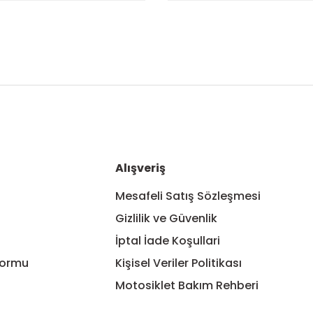
nularda yetersiz gördüğünüz noktaları öneri formunu kullanarak tarafım
Bu ürüne ilk yorumu siz yapın!
Yorum Yaz
Alışveriş
Mesafeli Satış Sözleşmesi
Gizlilik ve Güvenlik
İptal İade Koşullari
Formu
Kişisel Veriler Politikası
Motosiklet Bakım Rehberi
Gönder