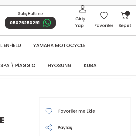
Satış Hattımız
Giriş
05076250291
Yap
Favoriler
Sepet
 ENFİELD
YAMAHA MOTOCYCLE
SPA \ PİAGGİO
HYOSUNG
KUBA
E
Paylaş