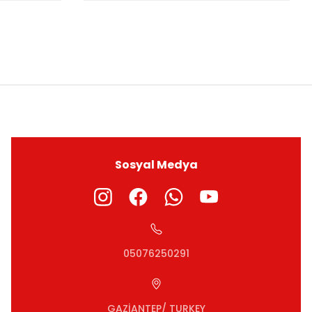
ıza iletebilirsiniz.
Sosyal Medya
05076250291
GAZİANTEP/ TURKEY