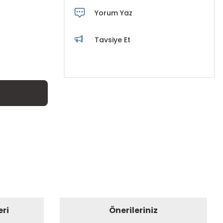
Yorum Yaz
Tavsiye Et
eri
Önerileriniz