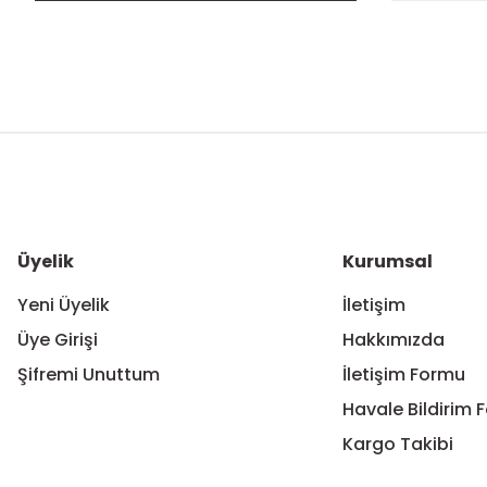
Bu ürünün fiyat bilgisi, resim, ürün açıklamalarında ve diğer ko
Görüş ve önerileriniz için teşekkür ederiz.
Ürün resmi kalitesiz, bozuk veya görüntülenemiyor.
Ürün açıklamasında eksik bilgiler bulunuyor.
Ürün bilgilerinde hatalar bulunuyor.
Üyelik
Kurumsal
Ürün fiyatı diğer sitelerden daha pahalı.
Yeni Üyelik
İletişim
Bu ürüne benzer farklı alternatifler olmalı.
Üye Girişi
Hakkımızda
Şifremi Unuttum
İletişim Formu
Havale Bildirim 
Kargo Takibi