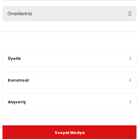
Önerileriniz
Yorum Yaz
Bu ürünün fiyat bilgisi, resim, ürün açıklamalarında ve diğer
konularda yetersiz gördüğünüz noktaları öneri formunu
kullanarak tarafımıza iletebilirsiniz.
Görüş ve önerileriniz için teşekkür ederiz.
Üyelik
Ürün resmi kalitesiz, bozuk veya görüntülenemiyor.
Ürün açıklamasında eksik bilgiler bulunuyor.
Kurumsal
Ürün bilgilerinde hatalar bulunuyor.
Ürün fiyatı diğer sitelerden daha pahalı.
Bu ürüne benzer farklı alternatifler olmalı.
Alışveriş
Sosyal Medya