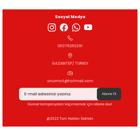
Sosyal Medya
Gönder
05076250291
GAZİANTEP/ TURKEY
onurmot@hotmail.com
Abone Ol
Güncel kampanyaları kaçırmamak için abone olun
@2022 Tüm Hakları Saklıdır.