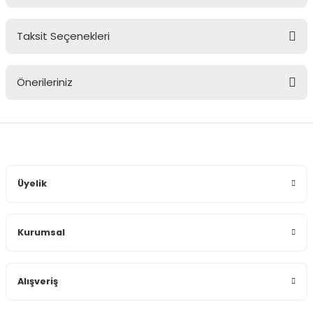
Taksit Seçenekleri
Bu ürüne ilk yorumu siz yapın!
Önerileriniz
Yorum Yaz
Bu ürünün fiyat bilgisi, resim, ürün açıklamalarında ve diğer
konularda yetersiz gördüğünüz noktaları öneri formunu
kullanarak tarafımıza iletebilirsiniz.
Görüş ve önerileriniz için teşekkür ederiz.
Üyelik
Ürün resmi kalitesiz, bozuk veya görüntülenemiyor.
Ürün açıklamasında eksik bilgiler bulunuyor.
Kurumsal
Ürün bilgilerinde hatalar bulunuyor.
Ürün fiyatı diğer sitelerden daha pahalı.
Bu ürüne benzer farklı alternatifler olmalı.
Alışveriş