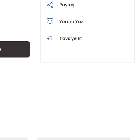
Paylaş
Yorum Yaz
Tavsiye Et
e