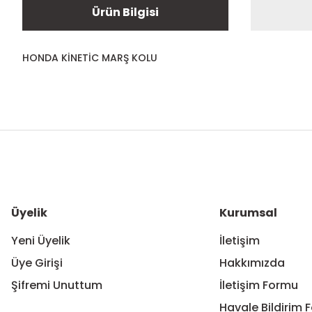
Ürün Bilgisi
HONDA KİNETİC MARŞ KOLU
Bu ürünün fiyat bilgisi, resim, ürün açıklamalarında ve diğer ko
Görüş ve önerileriniz için teşekkür ederiz.
Ürün resmi kalitesiz, bozuk veya görüntülenemiyor.
Ürün açıklamasında eksik bilgiler bulunuyor.
Ürün bilgilerinde hatalar bulunuyor.
Üyelik
Kurumsal
Ürün fiyatı diğer sitelerden daha pahalı.
Yeni Üyelik
İletişim
Bu ürüne benzer farklı alternatifler olmalı.
Üye Girişi
Hakkımızda
Şifremi Unuttum
İletişim Formu
Havale Bildirim 