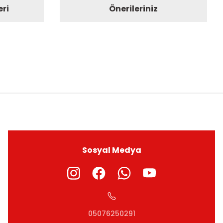
eri
Önerileriniz
ıza iletebilirsiniz.
Sosyal Medya
05076250291