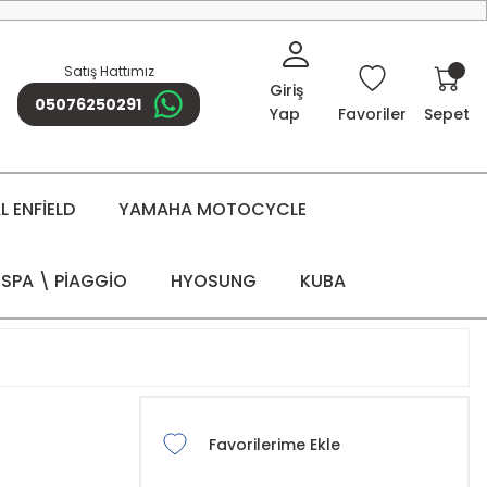
Satış Hattımız
Giriş
05076250291
Yap
Favoriler
Sepet
 ENFİELD
YAMAHA MOTOCYCLE
SPA \ PİAGGİO
HYOSUNG
KUBA