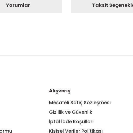
Yorumlar
Taksit Seçenekl
nularda yetersiz gördüğünüz noktaları öneri formunu kullanarak tarafım
Bu ürüne ilk yorumu siz yapın!
Yorum Yaz
Alışveriş
Mesafeli Satış Sözleşmesi
Gizlilik ve Güvenlik
İptal İade Koşullari
Formu
Kişisel Veriler Politikası