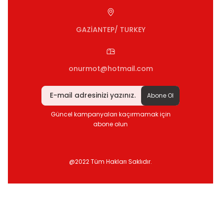
GAZİANTEP/ TURKEY
onurmot@hotmail.com
Abone Ol
Güncel kampanyaları kaçırmamak için
abone olun
@2022 Tüm Hakları Saklıdır.