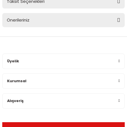
Taksit Seçenekleri
Bu ürüne ilk yorumu siz yapın!
Önerileriniz
Yorum Yaz
Bu ürünün fiyat bilgisi, resim, ürün açıklamalarında ve diğer
konularda yetersiz gördüğünüz noktaları öneri formunu
kullanarak tarafımıza iletebilirsiniz.
Görüş ve önerileriniz için teşekkür ederiz.
Üyelik
Ürün resmi kalitesiz, bozuk veya görüntülenemiyor.
Ürün açıklamasında eksik bilgiler bulunuyor.
Kurumsal
Ürün bilgilerinde hatalar bulunuyor.
Ürün fiyatı diğer sitelerden daha pahalı.
Bu ürüne benzer farklı alternatifler olmalı.
Alışveriş