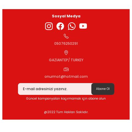
Sosyal Medya
Gönder
05076250291
GAZİANTEP/ TURKEY
onurmot@hotmail.com
Abone Ol
Güncel kampanyaları kaçırmamak için abone olun
@2022 Tüm Hakları Saklıdır.