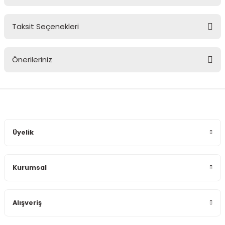
Taksit Seçenekleri
Bu ürüne ilk yorumu siz yapın!
Önerileriniz
Yorum Yaz
Bu ürünün fiyat bilgisi, resim, ürün açıklamalarında ve diğer
konularda yetersiz gördüğünüz noktaları öneri formunu
kullanarak tarafımıza iletebilirsiniz.
Görüş ve önerileriniz için teşekkür ederiz.
Üyelik
Ürün resmi kalitesiz, bozuk veya görüntülenemiyor.
Ürün açıklamasında eksik bilgiler bulunuyor.
Kurumsal
Ürün bilgilerinde hatalar bulunuyor.
Ürün fiyatı diğer sitelerden daha pahalı.
Bu ürüne benzer farklı alternatifler olmalı.
Alışveriş