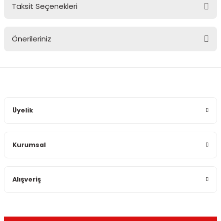
Taksit Seçenekleri
Bu ürüne ilk yorumu siz yapın!
Önerileriniz
Yorum Yaz
Bu ürünün fiyat bilgisi, resim, ürün açıklamalarında ve diğer
konularda yetersiz gördüğünüz noktaları öneri formunu
kullanarak tarafımıza iletebilirsiniz.
Görüş ve önerileriniz için teşekkür ederiz.
Üyelik
Ürün resmi kalitesiz, bozuk veya görüntülenemiyor.
Ürün açıklamasında eksik bilgiler bulunuyor.
Kurumsal
Ürün bilgilerinde hatalar bulunuyor.
Ürün fiyatı diğer sitelerden daha pahalı.
Bu ürüne benzer farklı alternatifler olmalı.
Alışveriş