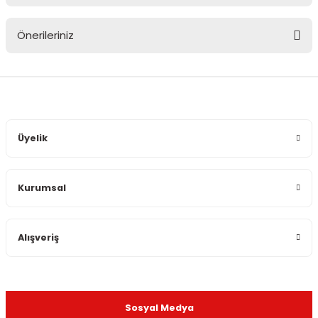
Önerileriniz
Yorum Yaz
Bu ürünün fiyat bilgisi, resim, ürün açıklamalarında ve diğer
konularda yetersiz gördüğünüz noktaları öneri formunu
kullanarak tarafımıza iletebilirsiniz.
Görüş ve önerileriniz için teşekkür ederiz.
Üyelik
Ürün resmi kalitesiz, bozuk veya görüntülenemiyor.
Ürün açıklamasında eksik bilgiler bulunuyor.
Kurumsal
Ürün bilgilerinde hatalar bulunuyor.
Ürün fiyatı diğer sitelerden daha pahalı.
Bu ürüne benzer farklı alternatifler olmalı.
Alışveriş
Sosyal Medya