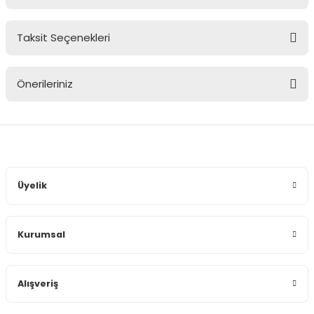
Taksit Seçenekleri
Bu ürüne ilk yorumu siz yapın!
Önerileriniz
Yorum Yaz
Bu ürünün fiyat bilgisi, resim, ürün açıklamalarında ve diğer
konularda yetersiz gördüğünüz noktaları öneri formunu
kullanarak tarafımıza iletebilirsiniz.
Görüş ve önerileriniz için teşekkür ederiz.
Üyelik
Ürün resmi kalitesiz, bozuk veya görüntülenemiyor.
Ürün açıklamasında eksik bilgiler bulunuyor.
Kurumsal
Ürün bilgilerinde hatalar bulunuyor.
Ürün fiyatı diğer sitelerden daha pahalı.
Bu ürüne benzer farklı alternatifler olmalı.
Alışveriş