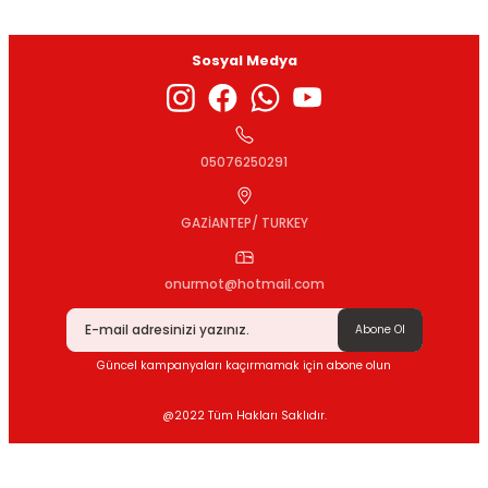
Sosyal Medya
Gönder
05076250291
GAZİANTEP/ TURKEY
onurmot@hotmail.com
Abone Ol
Güncel kampanyaları kaçırmamak için abone olun
@2022 Tüm Hakları Saklıdır.