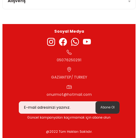
Alışveriş
Sosyal Medya
Gönder
05076250291
GAZİANTEP/ TURKEY
onurmot@hotmail.com
Abone Ol
Güncel kampanyaları kaçırmamak için abone olun
@2022 Tüm Hakları Saklıdır.