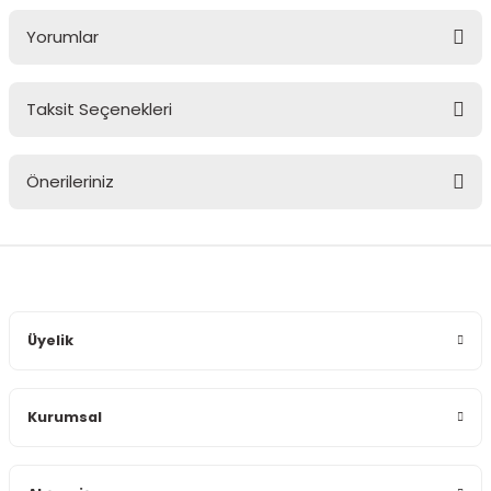
Yorumlar
Taksit Seçenekleri
Bu ürüne ilk yorumu siz yapın!
Önerileriniz
Yorum Yaz
Bu ürünün fiyat bilgisi, resim, ürün açıklamalarında ve diğer
konularda yetersiz gördüğünüz noktaları öneri formunu
kullanarak tarafımıza iletebilirsiniz.
Görüş ve önerileriniz için teşekkür ederiz.
Üyelik
Ürün resmi kalitesiz, bozuk veya görüntülenemiyor.
Ürün açıklamasında eksik bilgiler bulunuyor.
Kurumsal
Ürün bilgilerinde hatalar bulunuyor.
Ürün fiyatı diğer sitelerden daha pahalı.
Bu ürüne benzer farklı alternatifler olmalı.