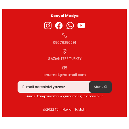
Sosyal Medya
Gönder
05076250291
GAZİANTEP/ TURKEY
onurmot@hotmail.com
Abone Ol
Güncel kampanyaları kaçırmamak için abone olun
@2022 Tüm Hakları Saklıdır.