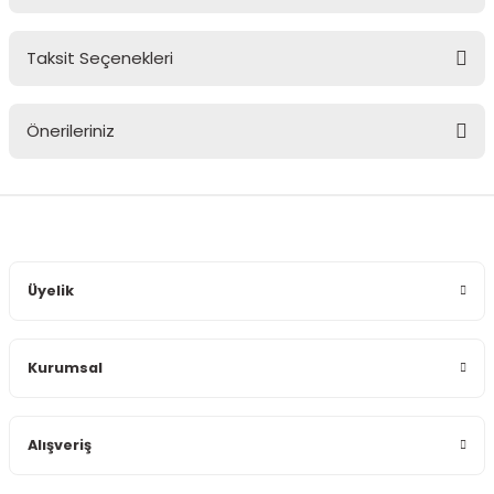
Taksit Seçenekleri
Bu ürüne ilk yorumu siz yapın!
Önerileriniz
Yorum Yaz
Bu ürünün fiyat bilgisi, resim, ürün açıklamalarında ve diğer
konularda yetersiz gördüğünüz noktaları öneri formunu
kullanarak tarafımıza iletebilirsiniz.
Görüş ve önerileriniz için teşekkür ederiz.
Üyelik
Ürün resmi kalitesiz, bozuk veya görüntülenemiyor.
Ürün açıklamasında eksik bilgiler bulunuyor.
Kurumsal
Ürün bilgilerinde hatalar bulunuyor.
Ürün fiyatı diğer sitelerden daha pahalı.
Bu ürüne benzer farklı alternatifler olmalı.
Alışveriş