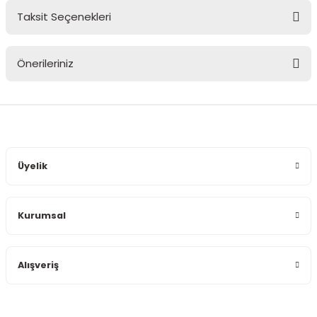
Taksit Seçenekleri
Bu ürüne ilk yorumu siz yapın!
Önerileriniz
Yorum Yaz
Bu ürünün fiyat bilgisi, resim, ürün açıklamalarında ve diğer
konularda yetersiz gördüğünüz noktaları öneri formunu
kullanarak tarafımıza iletebilirsiniz.
Görüş ve önerileriniz için teşekkür ederiz.
Üyelik
Ürün resmi kalitesiz, bozuk veya görüntülenemiyor.
Ürün açıklamasında eksik bilgiler bulunuyor.
Kurumsal
Ürün bilgilerinde hatalar bulunuyor.
Ürün fiyatı diğer sitelerden daha pahalı.
Bu ürüne benzer farklı alternatifler olmalı.
Alışveriş