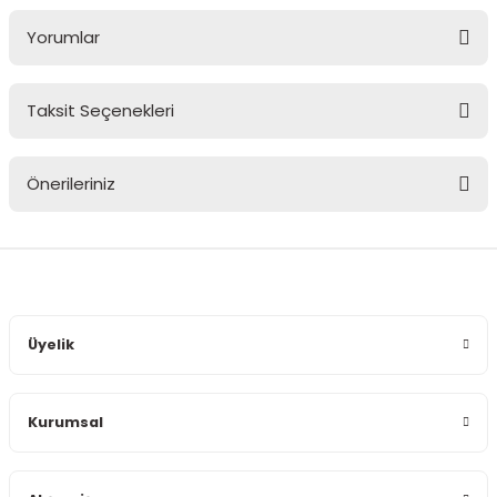
Yorumlar
Taksit Seçenekleri
Bu ürüne ilk yorumu siz yapın!
Önerileriniz
Yorum Yaz
Bu ürünün fiyat bilgisi, resim, ürün açıklamalarında ve diğer
konularda yetersiz gördüğünüz noktaları öneri formunu
kullanarak tarafımıza iletebilirsiniz.
Görüş ve önerileriniz için teşekkür ederiz.
Üyelik
Ürün resmi kalitesiz, bozuk veya görüntülenemiyor.
Ürün açıklamasında eksik bilgiler bulunuyor.
Kurumsal
Ürün bilgilerinde hatalar bulunuyor.
Ürün fiyatı diğer sitelerden daha pahalı.
Bu ürüne benzer farklı alternatifler olmalı.