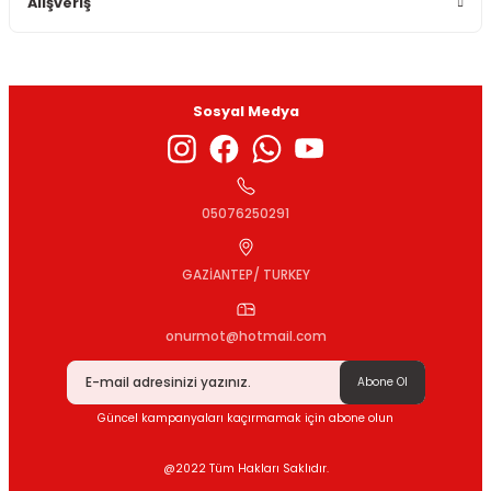
Alışveriş
Sosyal Medya
Gönder
05076250291
GAZİANTEP/ TURKEY
onurmot@hotmail.com
Abone Ol
Güncel kampanyaları kaçırmamak için abone olun
@2022 Tüm Hakları Saklıdır.