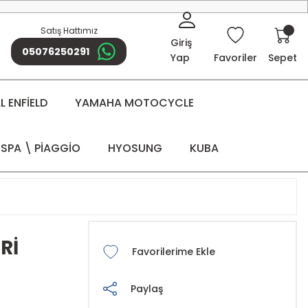
Satış Hattımız
Giriş
05076250291
Yap
Favoriler
Sepet
 ENFİELD
YAMAHA MOTOCYCLE
SPA \ PİAGGİO
HYOSUNG
KUBA
Rİ
Paylaş