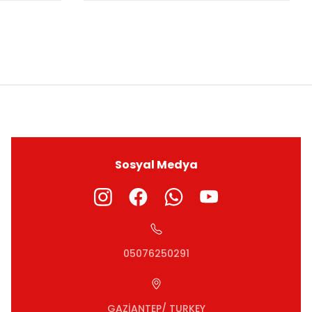
ıza iletebilirsiniz.
Sosyal Medya
05076250291
GAZİANTEP/ TURKEY