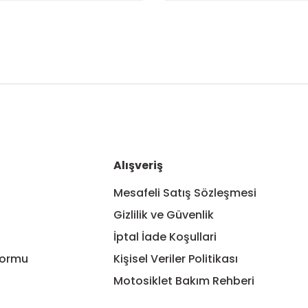
nularda yetersiz gördüğünüz noktaları öneri formunu kullanarak tarafım
Bu ürüne ilk yorumu siz yapın!
Yorum Yaz
Alışveriş
Mesafeli Satış Sözleşmesi
Gizlilik ve Güvenlik
İptal İade Koşullari
Formu
Kişisel Veriler Politikası
Motosiklet Bakım Rehberi
Gönder