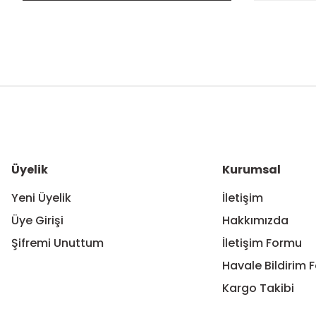
Bu ürünün fiyat bilgisi, resim, ürün açıklamalarında ve diğer ko
Görüş ve önerileriniz için teşekkür ederiz.
Ürün resmi kalitesiz, bozuk veya görüntülenemiyor.
Ürün açıklamasında eksik bilgiler bulunuyor.
Ürün bilgilerinde hatalar bulunuyor.
Üyelik
Kurumsal
Ürün fiyatı diğer sitelerden daha pahalı.
Yeni Üyelik
İletişim
Bu ürüne benzer farklı alternatifler olmalı.
Üye Girişi
Hakkımızda
Şifremi Unuttum
İletişim Formu
Havale Bildirim 
Kargo Takibi