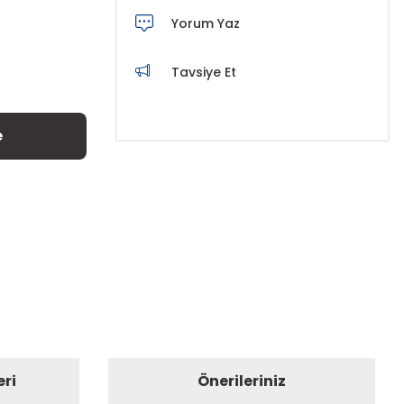
Yorum Yaz
Tavsiye Et
e
eri
Önerileriniz