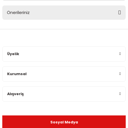
Önerileriniz
Yorum Yaz
Bu ürünün fiyat bilgisi, resim, ürün açıklamalarında ve diğer
konularda yetersiz gördüğünüz noktaları öneri formunu
kullanarak tarafımıza iletebilirsiniz.
Görüş ve önerileriniz için teşekkür ederiz.
Üyelik
Ürün resmi kalitesiz, bozuk veya görüntülenemiyor.
Ürün açıklamasında eksik bilgiler bulunuyor.
Kurumsal
Ürün bilgilerinde hatalar bulunuyor.
Ürün fiyatı diğer sitelerden daha pahalı.
Bu ürüne benzer farklı alternatifler olmalı.
Alışveriş
Sosyal Medya