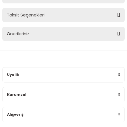
Taksit Seçenekleri
Bu ürüne ilk yorumu siz yapın!
Önerileriniz
Yorum Yaz
Bu ürünün fiyat bilgisi, resim, ürün açıklamalarında ve diğer
konularda yetersiz gördüğünüz noktaları öneri formunu
kullanarak tarafımıza iletebilirsiniz.
Görüş ve önerileriniz için teşekkür ederiz.
Üyelik
Ürün resmi kalitesiz, bozuk veya görüntülenemiyor.
Ürün açıklamasında eksik bilgiler bulunuyor.
Kurumsal
Ürün bilgilerinde hatalar bulunuyor.
Ürün fiyatı diğer sitelerden daha pahalı.
Bu ürüne benzer farklı alternatifler olmalı.
Alışveriş