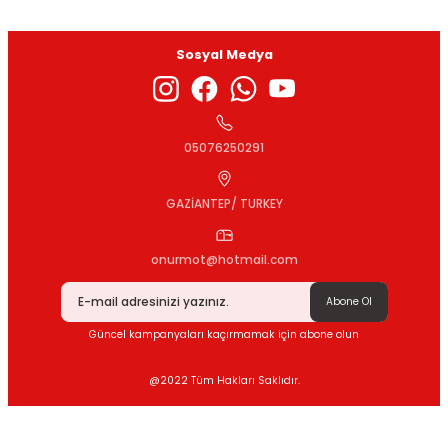
Sosyal Medya
Gönder
05076250291
GAZİANTEP/ TURKEY
onurmot@hotmail.com
Abone Ol
Güncel kampanyaları kaçırmamak için abone olun
@2022 Tüm Hakları Saklıdır.