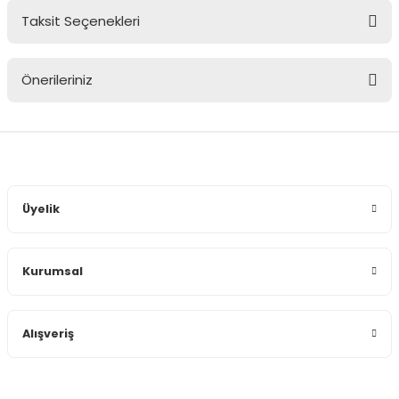
Taksit Seçenekleri
Bu ürüne ilk yorumu siz yapın!
Önerileriniz
Yorum Yaz
Bu ürünün fiyat bilgisi, resim, ürün açıklamalarında ve diğer
konularda yetersiz gördüğünüz noktaları öneri formunu
kullanarak tarafımıza iletebilirsiniz.
Görüş ve önerileriniz için teşekkür ederiz.
Üyelik
Ürün resmi kalitesiz, bozuk veya görüntülenemiyor.
Ürün açıklamasında eksik bilgiler bulunuyor.
Kurumsal
Ürün bilgilerinde hatalar bulunuyor.
Ürün fiyatı diğer sitelerden daha pahalı.
Bu ürüne benzer farklı alternatifler olmalı.
Alışveriş