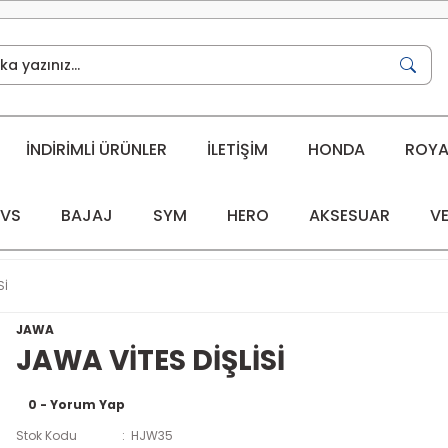
İNDİRİMLİ ÜRÜNLER
İLETİŞİM
HONDA
ROYAL
VS
BAJAJ
SYM
HERO
AKSESUAR
VE
Sİ
JAWA
JAWA VİTES DİŞLİSİ
0 - Yorum Yap
Stok Kodu
HJW35