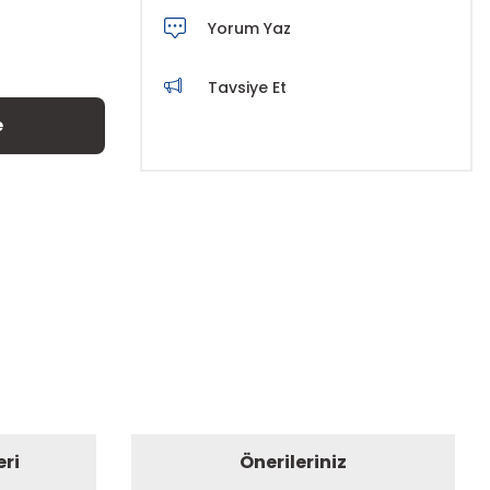
Yorum Yaz
Tavsiye Et
e
eri
Önerileriniz