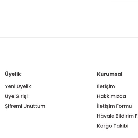
Bu ürünün fiyat bilgisi, resim, ürün açıklamalarında ve diğer ko
Görüş ve önerileriniz için teşekkür ederiz.
Ürün resmi kalitesiz, bozuk veya görüntülenemiyor.
Ürün açıklamasında eksik bilgiler bulunuyor.
Ürün bilgilerinde hatalar bulunuyor.
Üyelik
Kurumsal
Ürün fiyatı diğer sitelerden daha pahalı.
Yeni Üyelik
İletişim
Bu ürüne benzer farklı alternatifler olmalı.
Üye Girişi
Hakkımızda
Şifremi Unuttum
İletişim Formu
Havale Bildirim 
Kargo Takibi