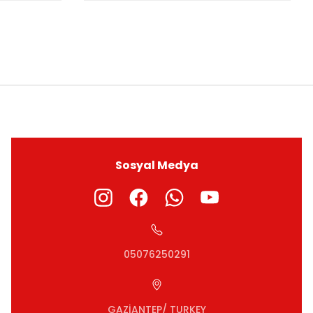
ıza iletebilirsiniz.
Sosyal Medya
05076250291
GAZİANTEP/ TURKEY