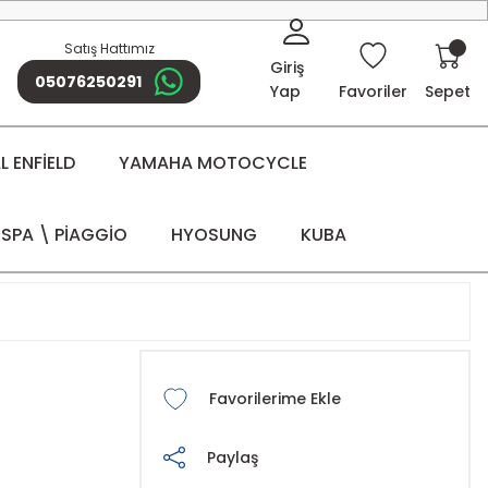
Satış Hattımız
Giriş
05076250291
Yap
Favoriler
Sepet
 ENFİELD
YAMAHA MOTOCYCLE
SPA \ PİAGGİO
HYOSUNG
KUBA
Paylaş