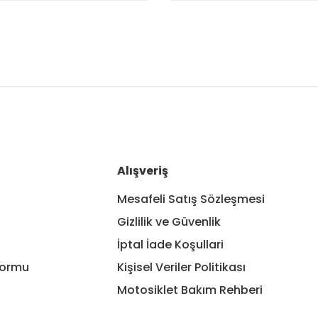
nularda yetersiz gördüğünüz noktaları öneri formunu kullanarak tarafım
Bu ürüne ilk yorumu siz yapın!
Yorum Yaz
Alışveriş
Mesafeli Satış Sözleşmesi
Gizlilik ve Güvenlik
İptal İade Koşullari
Formu
Kişisel Veriler Politikası
Motosiklet Bakım Rehberi
Gönder