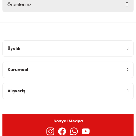
Önerileriniz
Yorum Yaz
Bu ürünün fiyat bilgisi, resim, ürün açıklamalarında ve diğer
konularda yetersiz gördüğünüz noktaları öneri formunu
kullanarak tarafımıza iletebilirsiniz.
Görüş ve önerileriniz için teşekkür ederiz.
Üyelik
Ürün resmi kalitesiz, bozuk veya görüntülenemiyor.
Ürün açıklamasında eksik bilgiler bulunuyor.
Kurumsal
Ürün bilgilerinde hatalar bulunuyor.
Ürün fiyatı diğer sitelerden daha pahalı.
Bu ürüne benzer farklı alternatifler olmalı.
Alışveriş
Sosyal Medya
Gönder