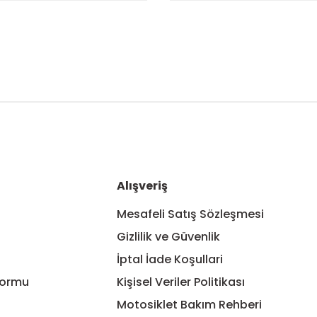
nularda yetersiz gördüğünüz noktaları öneri formunu kullanarak tarafım
Bu ürüne ilk yorumu siz yapın!
Yorum Yaz
Alışveriş
Mesafeli Satış Sözleşmesi
Gizlilik ve Güvenlik
İptal İade Koşullari
Formu
Kişisel Veriler Politikası
Motosiklet Bakım Rehberi