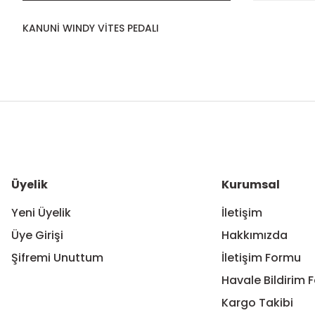
KANUNİ WINDY VİTES PEDALI
Bu ürünün fiyat bilgisi, resim, ürün açıklamalarında ve diğer ko
Görüş ve önerileriniz için teşekkür ederiz.
Ürün resmi kalitesiz, bozuk veya görüntülenemiyor.
Ürün açıklamasında eksik bilgiler bulunuyor.
Ürün bilgilerinde hatalar bulunuyor.
Üyelik
Kurumsal
Ürün fiyatı diğer sitelerden daha pahalı.
Yeni Üyelik
İletişim
Bu ürüne benzer farklı alternatifler olmalı.
Üye Girişi
Hakkımızda
Şifremi Unuttum
İletişim Formu
Havale Bildirim 
Kargo Takibi