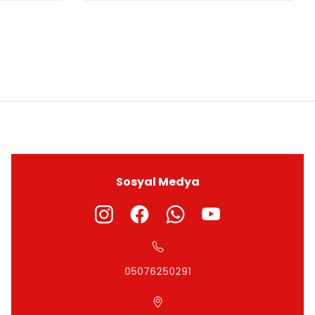
ıza iletebilirsiniz.
Sosyal Medya
05076250291