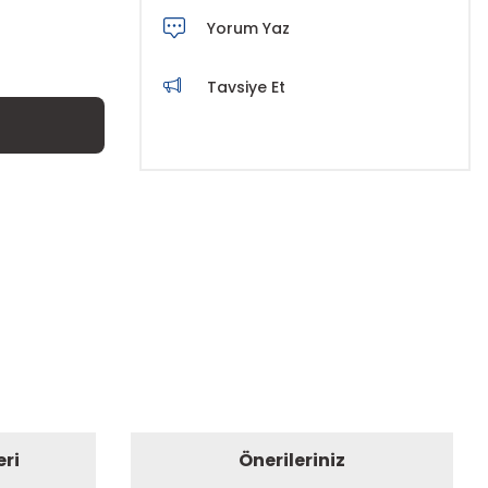
Yorum Yaz
Tavsiye Et
eri
Önerileriniz