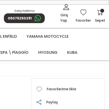
Satış Hattımız
Giriş
05076250291
Yap
Favoriler
Sepet
 ENFİELD
YAMAHA MOTOCYCLE
SPA \ PİAGGİO
HYOSUNG
KUBA
Paylaş