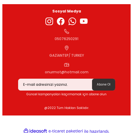
Sosyal Medya
Gönder
05076250291
GAZİANTEP/ TURKEY
onurmot@hotmail.com
Abone Ol
Güncel kampanyaları kaçırmamak için abone olun
@2022 Tüm Hakları Saklıdır.
ideasoft
ile
e-