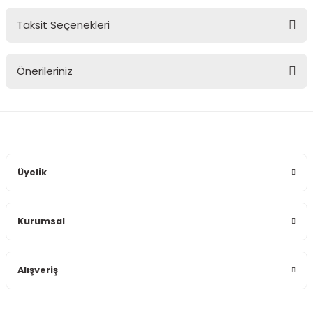
Taksit Seçenekleri
Bu ürüne ilk yorumu siz yapın!
Önerileriniz
Yorum Yaz
Bu ürünün fiyat bilgisi, resim, ürün açıklamalarında ve diğer
konularda yetersiz gördüğünüz noktaları öneri formunu
kullanarak tarafımıza iletebilirsiniz.
Görüş ve önerileriniz için teşekkür ederiz.
Üyelik
Ürün resmi kalitesiz, bozuk veya görüntülenemiyor.
Ürün açıklamasında eksik bilgiler bulunuyor.
Kurumsal
Ürün bilgilerinde hatalar bulunuyor.
Ürün fiyatı diğer sitelerden daha pahalı.
Bu ürüne benzer farklı alternatifler olmalı.
Alışveriş