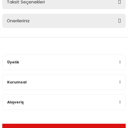
Taksit Seçenekleri
Bu ürüne ilk yorumu siz yapın!
Önerileriniz
Yorum Yaz
Bu ürünün fiyat bilgisi, resim, ürün açıklamalarında ve diğer
konularda yetersiz gördüğünüz noktaları öneri formunu
kullanarak tarafımıza iletebilirsiniz.
Görüş ve önerileriniz için teşekkür ederiz.
Üyelik
Ürün resmi kalitesiz, bozuk veya görüntülenemiyor.
Ürün açıklamasında eksik bilgiler bulunuyor.
Kurumsal
Ürün bilgilerinde hatalar bulunuyor.
Ürün fiyatı diğer sitelerden daha pahalı.
Bu ürüne benzer farklı alternatifler olmalı.
Alışveriş