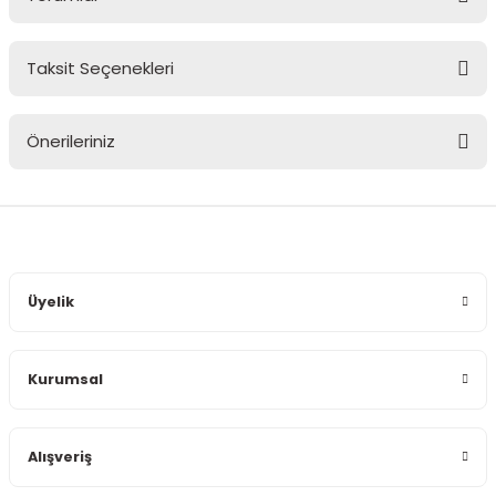
Taksit Seçenekleri
Bu ürüne ilk yorumu siz yapın!
Önerileriniz
Yorum Yaz
Bu ürünün fiyat bilgisi, resim, ürün açıklamalarında ve diğer
konularda yetersiz gördüğünüz noktaları öneri formunu
kullanarak tarafımıza iletebilirsiniz.
Görüş ve önerileriniz için teşekkür ederiz.
Üyelik
Ürün resmi kalitesiz, bozuk veya görüntülenemiyor.
Ürün açıklamasında eksik bilgiler bulunuyor.
Kurumsal
Ürün bilgilerinde hatalar bulunuyor.
Ürün fiyatı diğer sitelerden daha pahalı.
Bu ürüne benzer farklı alternatifler olmalı.
Alışveriş