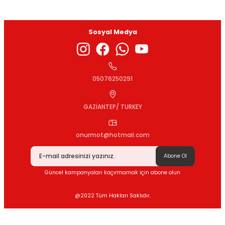
Sosyal Medya
Gönder
05076250291
GAZİANTEP/ TURKEY
onurmot@hotmail.com
Abone Ol
Güncel kampanyaları kaçırmamak için abone olun
@2022 Tüm Hakları Saklıdır.