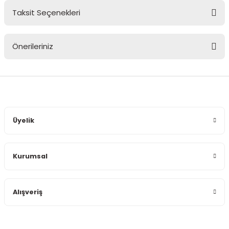
Taksit Seçenekleri
Bu ürüne ilk yorumu siz yapın!
Önerileriniz
Yorum Yaz
Bu ürünün fiyat bilgisi, resim, ürün açıklamalarında ve diğer
konularda yetersiz gördüğünüz noktaları öneri formunu
kullanarak tarafımıza iletebilirsiniz.
Görüş ve önerileriniz için teşekkür ederiz.
Üyelik
Ürün resmi kalitesiz, bozuk veya görüntülenemiyor.
Ürün açıklamasında eksik bilgiler bulunuyor.
Kurumsal
Ürün bilgilerinde hatalar bulunuyor.
Ürün fiyatı diğer sitelerden daha pahalı.
Bu ürüne benzer farklı alternatifler olmalı.
Alışveriş