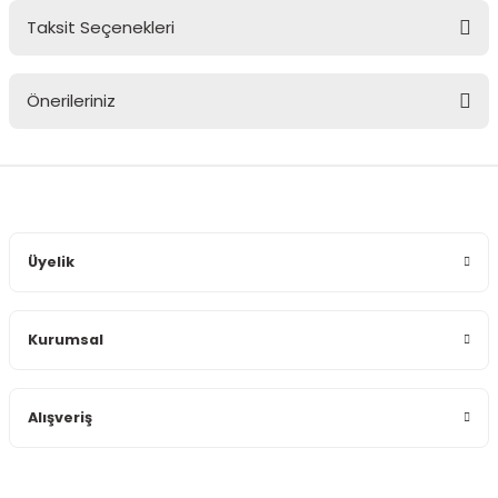
Taksit Seçenekleri
Bu ürüne ilk yorumu siz yapın!
Önerileriniz
Yorum Yaz
Bu ürünün fiyat bilgisi, resim, ürün açıklamalarında ve diğer
konularda yetersiz gördüğünüz noktaları öneri formunu
kullanarak tarafımıza iletebilirsiniz.
Görüş ve önerileriniz için teşekkür ederiz.
Üyelik
Ürün resmi kalitesiz, bozuk veya görüntülenemiyor.
Ürün açıklamasında eksik bilgiler bulunuyor.
Kurumsal
Ürün bilgilerinde hatalar bulunuyor.
Ürün fiyatı diğer sitelerden daha pahalı.
Bu ürüne benzer farklı alternatifler olmalı.
Alışveriş